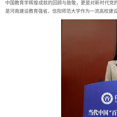
中国教育学辉煌成就的回顾与致敬，更是对新时代党
是河南建设教育强省、信阳师范大学作为一流高校建