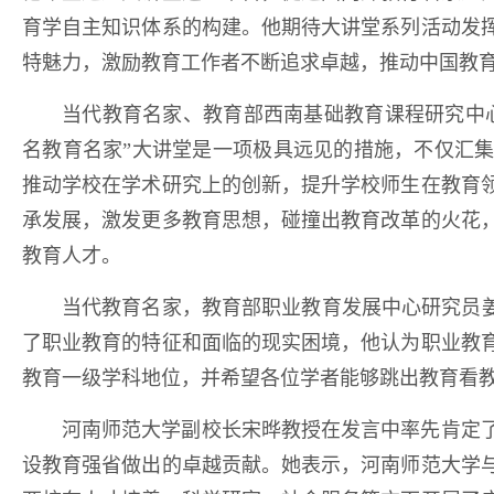
育学自主知识体系的构建。他期待大讲堂系列活动发
特魅力，激励教育工作者不断追求卓越，推动中国教
当代教育名家、教育部西南基础教育课程研究中
名教育名家”大讲堂是一项极具远见的措施，不仅汇
推动学校在学术研究上的创新，提升学校师生在教育
承发展，激发更多教育思想，碰撞出教育改革的火花
教育人才。
当代教育名家，教育部职业教育发展中心研究员姜
了职业教育的特征和面临的现实困境，他认为职业教
教育一级学科地位，并希望各位学者能够跳出教育看
河南师范大学副校长宋晔教授在发言中率先肯定
设教育强省做出的卓越贡献。她表示，河南师范大学