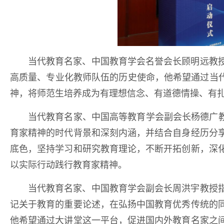
当代教育名家、中国教育学会名誉会长顾明远教
高质量、专业化教师队伍的历史使命，他希望通过当代
神，将师范生培养成为有理想信念、有道德情操、有扎
当代教育名家、中国高等教育学会副会长杨德广教
育家精神的时代背景和深刻内涵，并结合自身经历分
底色，坚持学习和研究教育理论，不断开拓创新，深
以实际行动践行教育家精神。
当代教育名家、中国教育学会副会长周洪宇教授
记关于教育的重要论述，在弘扬中国教育优秀传统的
他希望通过大讲堂这一平台，促进国内外教育名家之