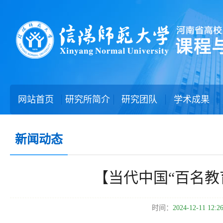
网站首页
研究所简介
研究团队
学术成果
新闻动态
【当代中国“百名教
时间：
2024-12-11 12:2