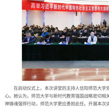
在启动仪式上，本次讲堂的主持人信阳师范大学
心。她认为，师范大学与新时代教育强国战略密切相
神铸魂强师行动，师范大学更应勇担此任。开展本次