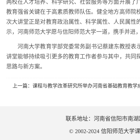
两校在人才培养、科学研究、社会服务等方面开展了
教育强省关键在于高素质教师队伍。健全地方高师院
次大讲堂正是对教育政治属性、科学属性、人民属性
示，河南师范大学愿与信阳师范大学一道，携手并进
河南大学教育学部党委常务副书记蔡建东教授表示
讲堂能够持续吸引更多的教育工作者参与其中，共同
思路与新方案。
上一篇：
课程与教学改革研究所举办河南省基础教育教学
联系地址：河南省信阳市南湖路237
© 2002-2024 信阳师