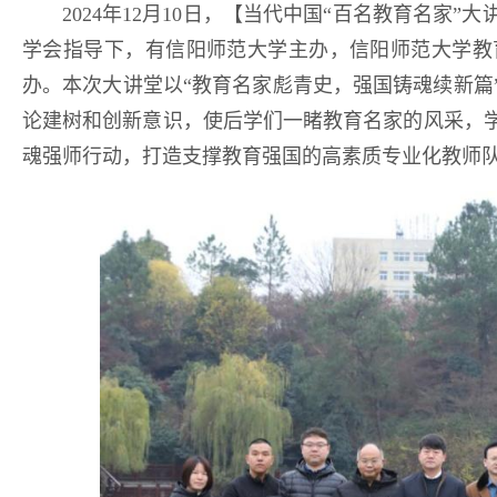
2024年12月10日，【当代中国“百名教育名
学会指导下，有信阳师范大学主办，信阳师范大学教
办。本次大讲堂以“教育名家彪青史，强国铸魂续新篇
论建树和创新意识，使后学们一睹教育名家的风采，
魂强师行动，打造支撑教育强国的高素质专业化教师